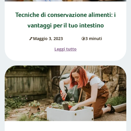
Tecniche di conservazione alimenti: i
vantaggi per il tuo intestino
Maggio 3, 2023
3 minuti
Data
di
di
cottura
l'articolo
Leggi tutto
pubblicazione:
"Tecniche
di
conservazione
alimenti:
i
vantaggi
per
il
tuo
intestino"