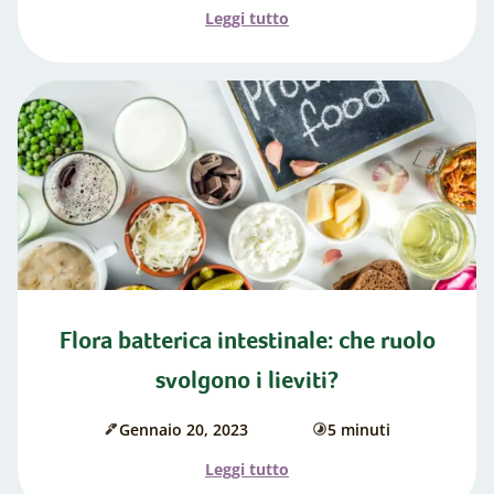
di
cottura
l'articolo
Leggi tutto
pubblicazione:
"Allergie
o
intolleranze?
Gonfiore
e
altri
sintomi
gastrointestinali"
Flora batterica intestinale: che ruolo
svolgono i lieviti?
Gennaio 20, 2023
5 minuti
Data
di
di
cottura
l'articolo
Leggi tutto
pubblicazione: