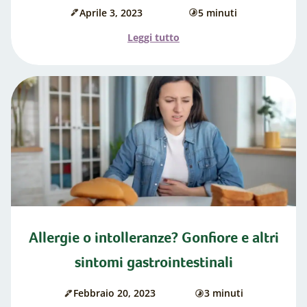
Aprile 3, 2023
5 minuti
Data
di
di
cottura
l'articolo
Leggi tutto
pubblicazione:
"IBS
e
intestino:
una
visione
sistemica"
Allergie o intolleranze? Gonfiore e altri
sintomi gastrointestinali
Febbraio 20, 2023
3 minuti
Data
di