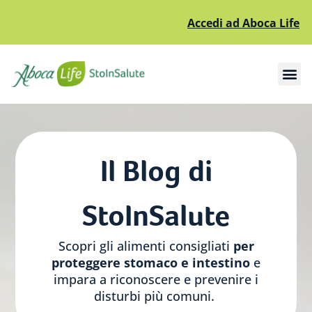
Accedi ad Aboca Life
Apri il sottomenù
Apri il sottomenù
Il Blog di
StoInSalute
Scopri gli alimenti consigliati
per
proteggere stomaco e intestino
e
impara a riconoscere e prevenire i
disturbi più comuni.