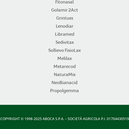
Fitonasal
Golamir 2Act
Grintuss
Lenodiar
Libramed
Sedivitax
Sollievo FisioLax
Melilax
Metarecod
NaturaMix
NeoBianacid
Propolgemma
COPYRIGHT
© 1998-2025 ABOCA S.P.A. – SOCIETÀ AGRICOLA P.I. 01704430519