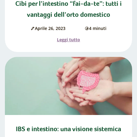
Cibi per l’intestino “fai-da-te”: tutti i
vantaggi dell’orto domestico
Aprile 26, 2023
4 minuti
Data
di
di
cottura
l'articolo
Leggi tutto
pubblicazione:
"Cibi
per
l’intestino
“fai-
da-
te”:
tutti
i
vantaggi
dell’orto
domestico"
IBS e intestino: una visione sistemica