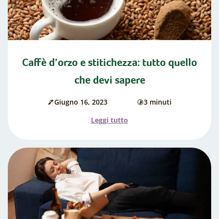
Caffè d’orzo e stitichezza: tutto quello
che devi sapere
Giugno 16, 2023
3 minuti
Data
di
di
cottura
l'articolo
Leggi tutto
pubblicazione:
"Caffè
d’orzo
e
stitichezza:
tutto
quello
che
devi