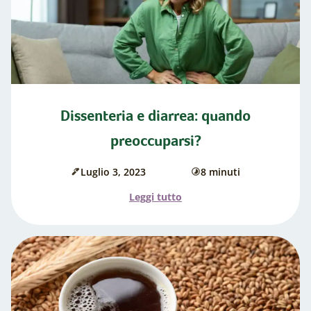
che
ci
fanno
più
spesso"
Dissenteria e diarrea: quando
preoccuparsi?
Luglio 3, 2023
8 minuti
Data
di
di
cottura
l'articolo
Leggi tutto
pubblicazione:
"Dissenteria
e
diarrea:
quando
preoccuparsi?"