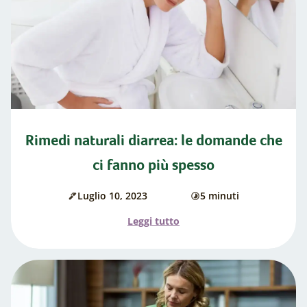
Rimedi naturali diarrea: le domande che
ci fanno più spesso
Luglio 10, 2023
5 minuti
Data
di
di
cottura
l'articolo
Leggi tutto
pubblicazione:
"Rimedi
naturali
diarrea:
le
domande