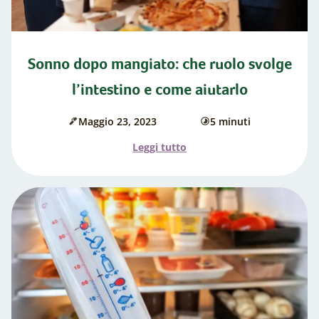
sapere"
Sonno dopo mangiato: che ruolo svolge
l’intestino e come aiutarlo
Maggio 23, 2023
5 minuti
Data
di
di
cottura
l'articolo
Leggi tutto
pubblicazione:
"Sonno
dopo
mangiato:
che
ruolo
svolge
l’intestino
e
come
aiutarlo"