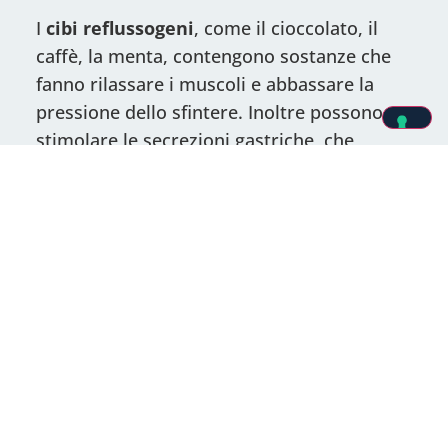
I
cibi
reflussogeni
, come il cioccolato, il
caffè, la menta, contengono sostanze che
fanno rilassare i muscoli e abbassare la
pressione dello sfintere. Inoltre possono
stimolare le secrezioni gastriche, che
possono favorire il reflusso.
La familiarità, come in molte patologie,
gioca un ruolo importante, ed è proprio
quando ci sono in famiglia persone con
questo problema che bisogna porre ancor
più
attenzione allo stile di vita
.
L’obesità, così come la gravidanza, invece,
sono coinvolte nella manifestazione del
reflusso perché sono condizioni in cui c’è