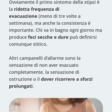
Ovviamente il primo sintomo della stipsi è
la
ridotta frequenza di
evacuazione
(meno di tre volte a
settimana), ma anche la consistenza è
importante. Chi va in bagno ogni giorno ma
produce
feci secche e dure
può definirsi
comunque stitico.
Altri campanelli d’allarme sono la
sensazione di non aver evacuato
completamente, la sensazione di
ostruzione o il
dover ricorrere a sforzi
prolungati
.