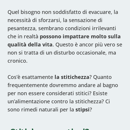
Quel bisogno non soddisfatto di evacuare, la
necessità di sforzarsi, la sensazione di
pesantezza, sembrano condizioni irrilevanti
che in realtà
possono impattare molto sulla
qualità della vita
. Questo è ancor più vero se
non si tratta di un disturbo occasionale, ma
cronico.
Cos’è esattamente
la stitichezza
? Quanto
frequentemente dovremmo andare al bagno
per non essere considerati stitici? Esiste
un’alimentazione contro la stitichezza? Ci
sono rimedi naturali per la
stipsi
?