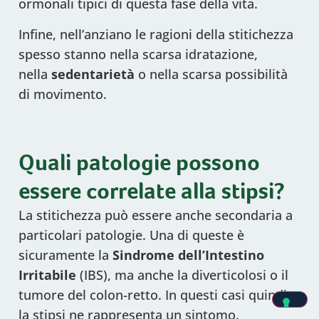
ormonali tipici di questa fase della vita.
Infine, nell’anziano le ragioni della stitichezza
spesso stanno nella scarsa idratazione,
nella
sedentarietà
o nella scarsa possibilità
di movimento.
Quali patologie possono
essere correlate alla stipsi?
La stitichezza può essere anche secondaria a
particolari patologie. Una di queste è
sicuramente la
Sindrome dell’Intestino
Irritabile
(IBS), ma anche la diverticolosi o il
tumore del colon-retto. In questi casi quindi
la stipsi ne rappresenta un sintomo.