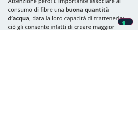
Attenzione però! È importante associare al
consumo di fibre una
buona quantità
d’acqua
, data la loro capacità di trattenerla:
ciò gli consente infatti di creare maggior
volume e di promuovere l’evacuazione.
In caso di stipsi quindi la funzionalità
intestinale è messa a dura prova: questa
condizione di stress genera
una
sovrapproduzione di specie reattive
dell’ossigeno
(ROS)
e radicali liberi
. La
conseguenza è la formazione di uno stato
infiammatorio in cui lo stress ossidativo si
autoalimenta, instaurando un circolo vizioso
che amplifica e sostiene l’infiammazione.
Anche in questo caso però possono entrare in