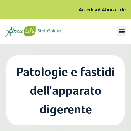
Accedi ad Aboca Life
Apri il sottomenù
Apri il sottomenù
Patologie e fastidi
dell'apparato
digerente