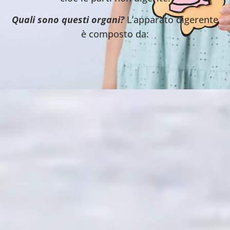
Quali sono questi organi?
L’apparato digerente
è composto da: