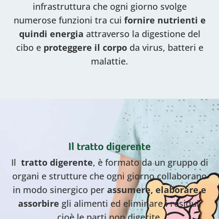
infrastruttura che ogni giorno svolge
numerose funzioni tra cui
fornire nutrienti e
quindi energia
attraverso la digestione del
cibo e
proteggere il corpo
da virus, batteri e
malattie.
Il tratto digerente
Il
tratto digerente
, è formato da un gruppo di
organi e strutture che ogni giorno collaborano
in modo sinergico per
assumere, elaborare e
assorbire
gli alimenti ed eliminare i residui,
cioè le parti non digerite.