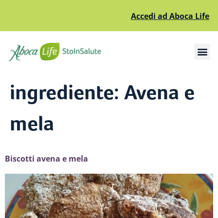
Accedi ad Aboca Life
Apri il sottomenù
Apri il sottomenù
ingrediente:
Avena e
mela
Biscotti avena e mela