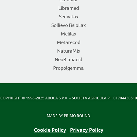
Libramed
Sedivitax
Sollievo FisioLax
Melilax
Metarecod
NaturaMix
NeoBianacid
Propolgemma
COPYRIGHT
© 1998-2025 ABOCA S.P.A. – SOCIETÀ AGRICOLA P.I. 01704430519
MADE BY
PRIMO ROUND
Cookie Policy
Privacy Policy
|