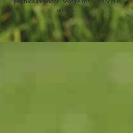
psichica
facendoci sentire tristi, stanchi e
ansiosi.