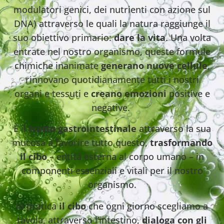
modulatori genici, dei nutrienti con azione sul
DNA) attraverso le quali la natura raggiunge il
suo obiettivo primario:
dare la vita
. Una volta
entrate nel nostro organismo, queste formule
chimiche inanimate
generano nuove cellule
,
rinnovano quotidianamente tutti i nostri
organi e tessuti e
creano emozioni
positive e
negative.
È il
tratto gastrointestinale
attraverso la sua
mucosa a favorire tutto questo,
trasformando
il cibo
– entità esterna al corpo umano – in
componenti essenziali e vitali per il nostro
organismo.
In pratica
il cibo
che ogni giorno scegliamo a
tavola, attraverso l’intestino,
dialoga con gli