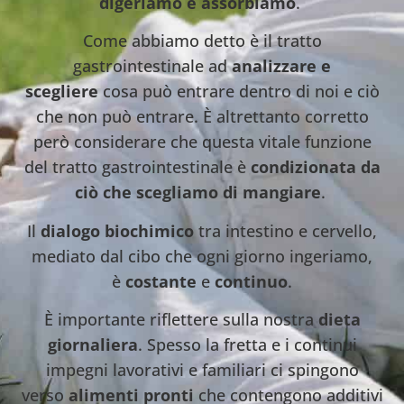
digeriamo e assorbiamo
.
Come abbiamo detto è il tratto
gastrointestinale ad
analizzare e
scegliere
cosa può entrare dentro di noi e ciò
che non può entrare. È altrettanto corretto
però considerare che questa vitale funzione
del tratto gastrointestinale è
condizionata da
ciò che scegliamo di mangiare
.
Il
dialogo
biochimico
tra intestino e cervello,
mediato dal cibo che ogni giorno ingeriamo,
è
costante
e
continuo
.
È importante riflettere sulla nostra
dieta
giornaliera
. Spesso la fretta e i continui
impegni lavorativi e familiari ci spingono
verso
alimenti pronti
che contengono additivi