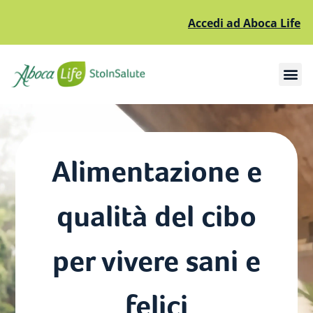
Accedi ad Aboca Life
Apri il sottomenù
Apri il sottomenù
Alimentazione e
qualità del cibo
per vivere sani e
felici