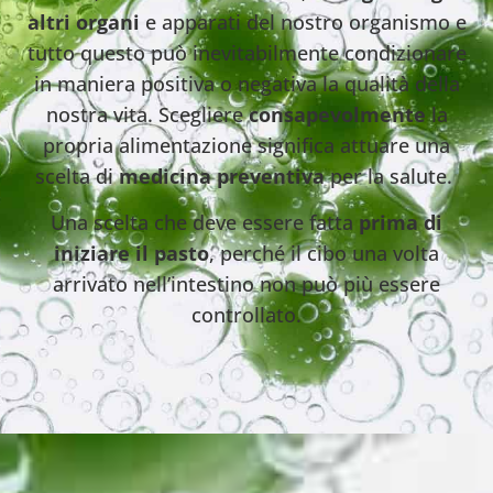
altri organi
e apparati del nostro organismo e
tutto questo può inevitabilmente condizionare
in maniera positiva o negativa la qualità della
nostra vita. Scegliere
consapevolmente
la
propria alimentazione significa attuare una
scelta di
medicina preventiva
per la salute.
Una scelta che deve essere fatta
prima di
iniziare il pasto
, perché il cibo una volta
arrivato nell’intestino non può più essere
controllato.