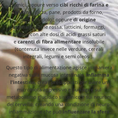
chimici, oppure verso
cibi ricchi di farina e
glutine
(pizza, pane, prodotti da forno,
biscotti, dolci) oppure
di origine
animale
(carne rossa, latticini, formaggi,
salumi) con alte dosi di acidi grassi saturi
e
carenti di fibra alimentare
insolubile
(contenuta invece nelle verdure, cereali
integrali, legumi e semi oleosi).
Questo tipo di alimentazione agisce in maniera
negativa sulla mucosa intestinale,
infiamma
l’intestino
, crea i presupposti per avere un
microbiota aggressivo e può agire sul
metabolismo glucidico sistemico e sui neuroni
del cervello, creando una condizione di neuro-
infiammazione che può
influenzare la sfera