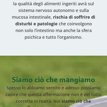
la qualità degli alimenti ingeriti avrà sul
sistema nervoso autonomo e sulla
mucosa intestinale,
rischia di soffrire di
disturbi e patologie
che coinvolgono
non solo l’intestino ma anche la sfera
psichica e tutto l’organismo.
Siamo ciò che mangiamo
Spesso lo abbiamo sentito e adesso possiamo
capire che questa affermazione non è del tutto
corretta in realtà. Noi
siamo ciò che