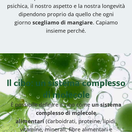
psichica, il nostro aspetto e la nostra longevità
dipendono proprio da quello che ogni
giorno
scegliamo di mangiare
. Capiamo
insieme perché.
Il cibo: un sistema complesso
di molecole
È possibile definire il cibo come
un sistema
complesso di molecole
alimentari
(carboidrati, proteine, lipidi,
vitamine, minerali, fibre alimentari e