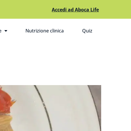
Accedi ad Aboca Life
e
Nutrizione clinica
Quiz
pri il sottomenù