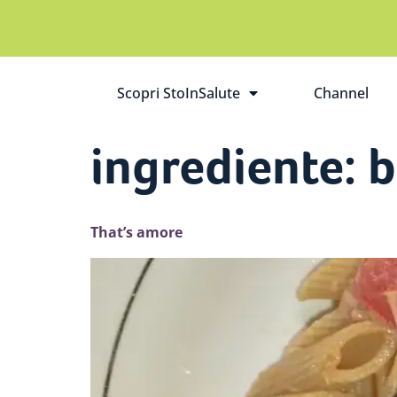
Scopri StoInSalute
Channel
Apri il sottomenù
ingrediente:
b
That’s amore