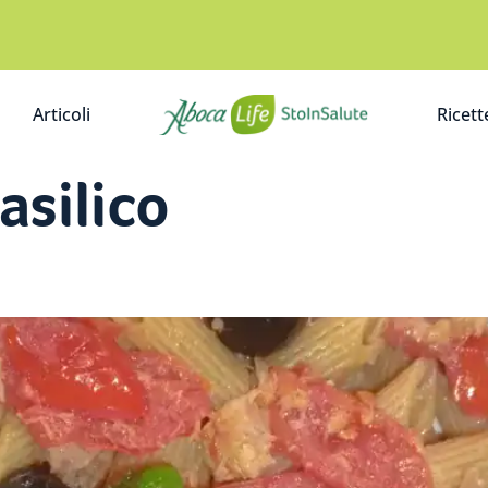
Articoli
Ricett
A
asilico