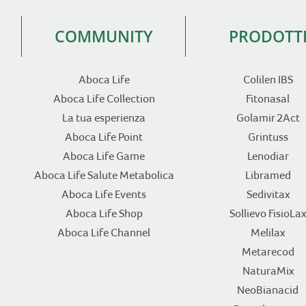
COMMUNITY
PRODOTT
Aboca Life
Colilen IBS
Aboca Life Collection
Fitonasal
La tua esperienza
Golamir 2Act
Aboca Life Point
Grintuss
Aboca Life Game
Lenodiar
Aboca Life Salute Metabolica
Libramed
Aboca Life Events
Sedivitax
Aboca Life Shop
Sollievo FisioLax
Aboca Life Channel
Melilax
Metarecod
NaturaMix
NeoBianacid