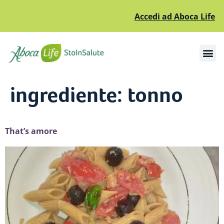
Accedi ad Aboca Life
Apri il sottomenù
Apri il sottomenù
ingrediente:
tonno
That’s amore