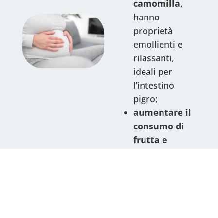
camomilla
,
hanno
proprietà
emollienti e
rilassanti,
ideali per
l’intestino
pigro;
aumentare il
consumo di
frutta e
verdura
, come
suggerito dalle
linee guida del
Ministero della
Salute. È