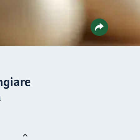
ngiare
a