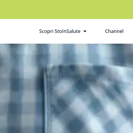
Scopri StoInSalute
Channel
Apri il sottomenù