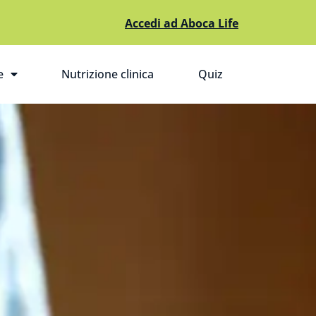
Accedi ad Aboca Life
e
Nutrizione clinica
Quiz
pri il sottomenù