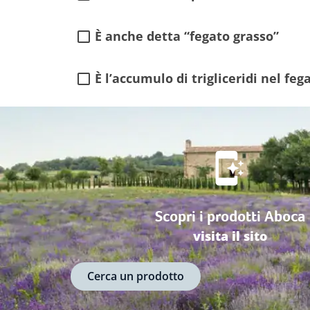
È anche detta “fegato grasso”
È l’accumulo di trigliceridi nel feg
Scopri i prodotti Aboca
visita il sito
Cerca un prodotto