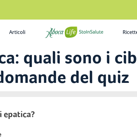
Articoli
Ricett
A
ca: quali sono i cib
 domande del quiz
i epatica?
e