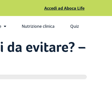
Accedi ad Aboca Life
e
Nutrizione clinica
Quiz
pri il sottomenù
i da evitare? –