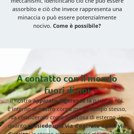
meccanismi, identificano ciò che può essere
assorbito e ciò che invece rappresenta una
minaccia o può essere potenzialmente
nocivo.
Come è possibile?
A contatto con il mondo
fuori di noi
Il nostro
apparato digerente
fa parte di noi.
È interno al nostro corpo ma, al tempo stesso,
va considerato come qualcosa di esterno, in
quanto
possiede una via d’entrata e una via