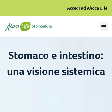
Accedi ad Aboca Life
Apri il sottomenù
Apri il sottomenù
Stomaco e intestino:
una visione sistemica