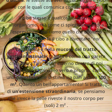
d’uscita
: le stesse attraverso cui viaggia il cibo
e con le quali comunica con l’ambiente.
Il
cibo
stesso è qualcosa di esterno
all’organismo, ma come ci spieghiamo allora
l’espressione “
noi siamo quello che abbiamo
mangiato
”? Come fa il cibo a diventare “
noi
”?
La risposta è nella
mucosa del tratto
gastrointestinale
! Questa è come una parete
che separa l’ambiente esterno dentro di noi
dal nostro organismo vero e proprio, con
una
superficie
che si stima sia pari a circa
100
m²
. Quanto un bell’appartamento! Si tratta
di
un’estensione straordinaria
, se pensiamo
che invece la pelle riveste il nostro corpo per
(soli) 2 m² .