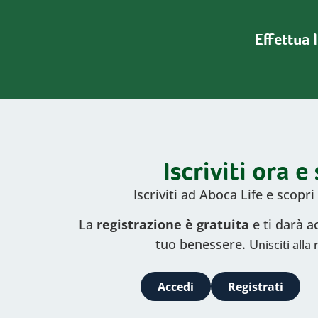
Effettua 
Iscriviti ora 
Iscriviti ad Aboca Life e scopr
La
registrazione è gratuita
e ti darà a
tuo benessere. U
nisciti all
Accedi
Registrati