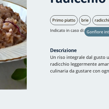
Tipo
Indredienti
Primo piatto
brie
radicch
di
principali:
Indredienti
Indicato in caso di:
Gonfiore int
portata:
principali:
Descrizione
Un riso integrale dal gusto u
radicchio leggermente amaro
culinaria da gustare con og