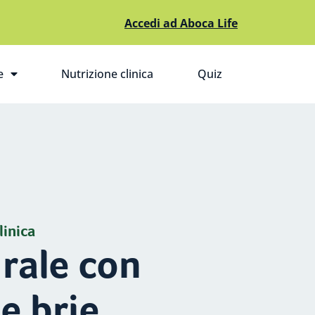
Accedi ad Aboca Life
e
Nutrizione clinica
Quiz
pri il sottomenù
linica
grale con
e brie