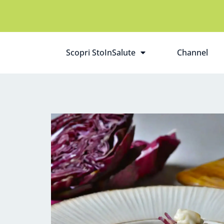
Scopri StoInSalute
Channel
Apri il sottomenù