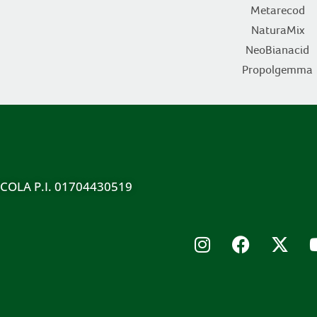
Metarecod
NaturaMix
NeoBianacid
Propolgemma
ICOLA P.I. 01704430519