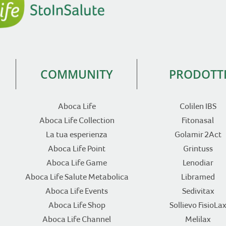
COMMUNITY
PRODOTT
Aboca Life
Colilen IBS
Aboca Life Collection
Fitonasal
La tua esperienza
Golamir 2Act
Aboca Life Point
Grintuss
Aboca Life Game
Lenodiar
Aboca Life Salute Metabolica
Libramed
Aboca Life Events
Sedivitax
Aboca Life Shop
Sollievo FisioLax
Aboca Life Channel
Melilax