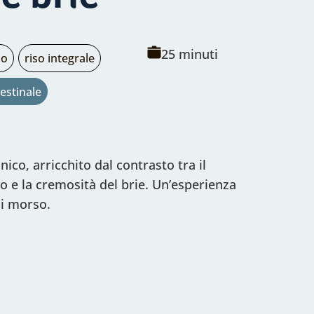
Tempo
25 minuti
io
riso integrale
di
estinale
cottura:
nico, arricchito dal contrasto tra il
 e la cremosità del brie. Un’esperienza
ni morso.