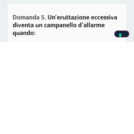
Domanda 5.
Un’eruttazione eccessiva
diventa un campanello d’allarme
quando:
Cronicizza, presentandosi in maniera
costante per settimane
Si mangia più del dovuto
È occasionale e si manifesta
principalmente dopo i pasti