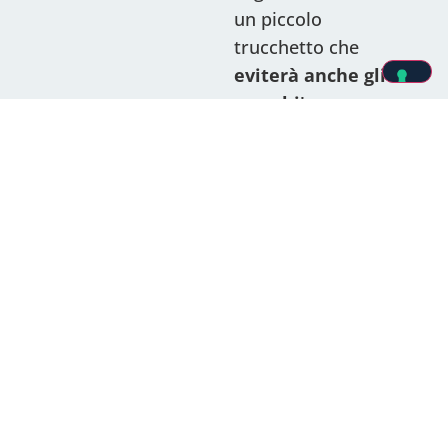
un piccolo
trucchetto che
eviterà anche gli
sprechi
!
Innanzitutto, comincia prendendo le foglie del
cavolo nero, lavale e
con una mano tieni
ferma la base della foglia
e con l’altra tira la
foglia per staccarla dalla costa. Per le foglie
più piccole non occorre fare questa
operazione: infatti, le coste saranno tenere e
potrai utilizzarle.
Appena hai pulito abbastanza foglie, tagliale
grossolanamente per poterle gestire meglio
in cottura. Continua con tutte le altre foglie. A