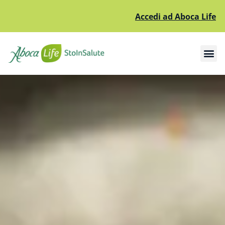
Accedi ad Aboca Life
Apri il sottomenù
Apri il sottomenù