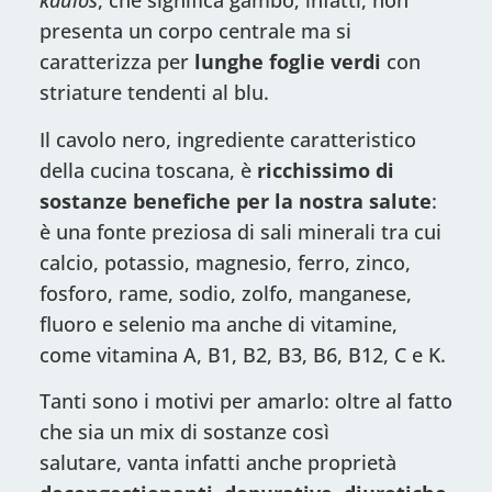
kaulós
, che significa gambo; infatti, non
presenta un corpo centrale ma si
caratterizza per
lunghe foglie verdi
con
striature tendenti al blu.
Il cavolo nero, ingrediente caratteristico
della cucina toscana, è
ricchissimo di
sostanze benefiche per la nostra salute
:
è una fonte preziosa di sali minerali tra cui
calcio, potassio, magnesio, ferro, zinco,
fosforo, rame, sodio, zolfo, manganese,
fluoro e selenio ma anche di vitamine,
come vitamina A, B1, B2, B3, B6, B12, C e K.
Tanti sono i motivi per amarlo: oltre al fatto
che sia un mix di sostanze così
salutare, vanta infatti anche proprietà