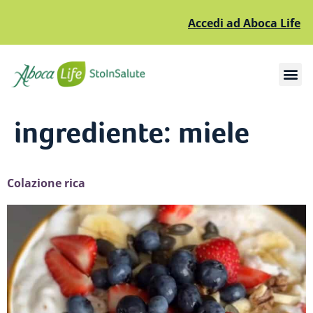
Accedi ad Aboca Life
Apri il sottomenù
Apri il sottomenù
ingrediente:
miele
Colazione rica