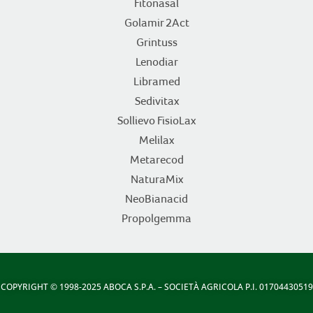
Fitonasal
Golamir 2Act
Grintuss
Lenodiar
Libramed
Sedivitax
Sollievo FisioLax
Melilax
Metarecod
NaturaMix
NeoBianacid
Propolgemma
COPYRIGHT
© 1998-2025 ABOCA S.P.A. – SOCIETÀ AGRICOLA P.I. 01704430519