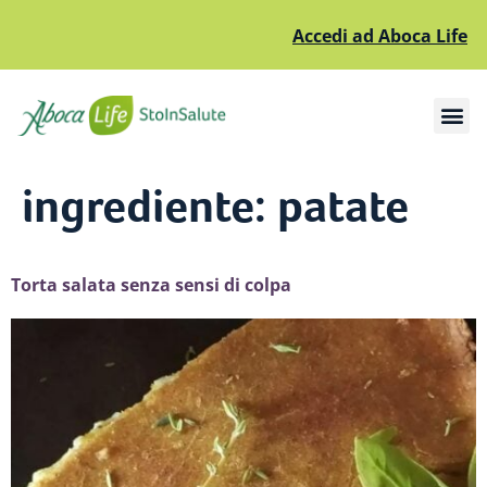
Accedi ad Aboca Life
Apri il sottomenù
Apri il sottomenù
ingrediente:
patate
Torta salata senza sensi di colpa