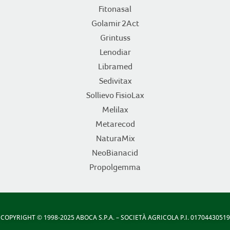
Fitonasal
Golamir 2Act
Grintuss
Lenodiar
Libramed
Sedivitax
Sollievo FisioLax
Melilax
Metarecod
NaturaMix
NeoBianacid
Propolgemma
COPYRIGHT
© 1998-2025 ABOCA S.P.A. – SOCIETÀ AGRICOLA P.I. 01704430519