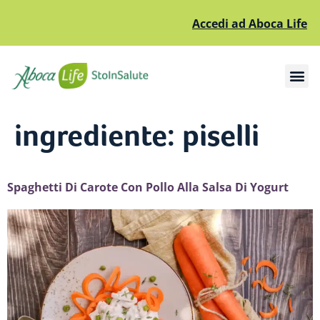
Accedi ad Aboca Life
Apri il sottomenù
Apri il sottomenù
ingrediente:
piselli
Spaghetti Di Carote Con Pollo Alla Salsa Di Yogurt