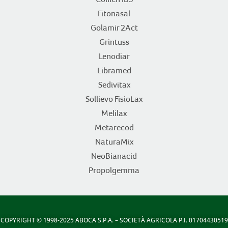
Fitonasal
Golamir 2Act
Grintuss
Lenodiar
Libramed
Sedivitax
Sollievo FisioLax
Melilax
Metarecod
NaturaMix
NeoBianacid
Propolgemma
COPYRIGHT
© 1998-2025 ABOCA S.P.A. – SOCIETÀ AGRICOLA P.I. 01704430519