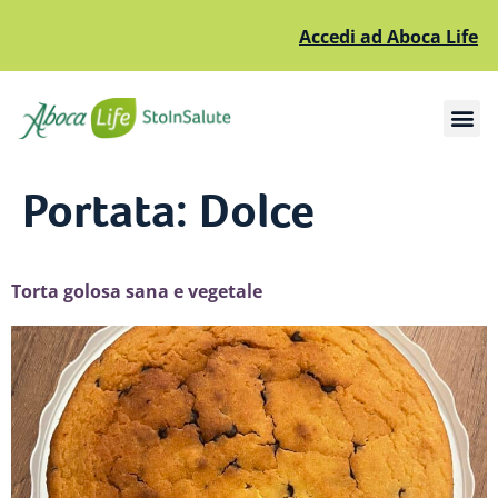
Accedi ad Aboca Life
Apri il sottomenù
Apri il sottomenù
Portata:
Dolce
Torta golosa sana e vegetale