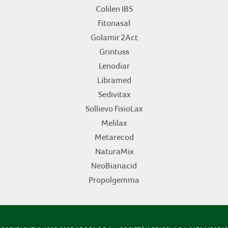
Colilen IBS
Fitonasal
Golamir 2Act
Grintuss
Lenodiar
Libramed
Sedivitax
Sollievo FisioLax
Melilax
Metarecod
NaturaMix
NeoBianacid
Propolgemma