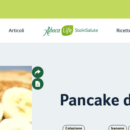
Articoli
Ricett
A
Pancake 
Colazione
banane