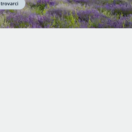
 trovarci
I