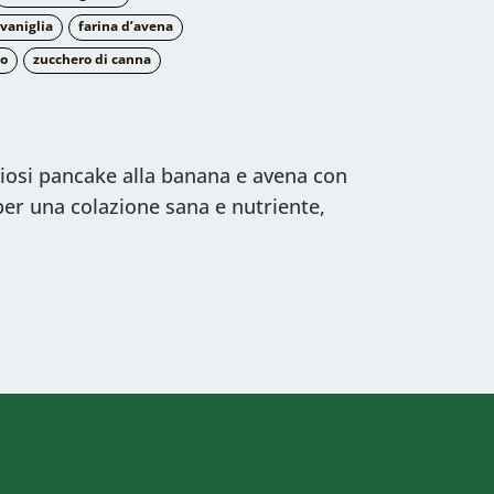
 vaniglia
farina d’avena
co
zucchero di canna
iosi pancake alla banana e avena con
 per una colazione sana e nutriente,