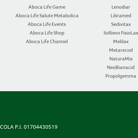
Aboca Life Game
Lenodiar
Aboca Life Salute Metabolica
Libramed
Aboca Life Events
Sedivitax
Aboca Life Shop
Sollievo FisioLax
Aboca Life Channel
Melilax
Metarecod
NaturaMix
NeoBianacid
Propolgemma
ICOLA P.I. 01704430519