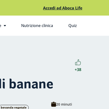
Accedi ad Aboca Life
e
Nutrizione clinica
Quiz
pri il sottomenù
+38
di banane
20 minuti
bevanda vegetale