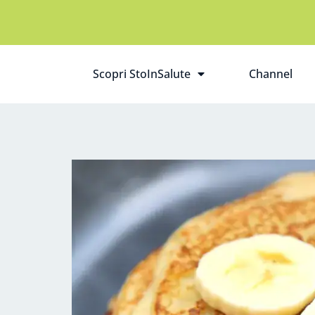
Scopri StoInSalute
Channel
Apri il sottomenù