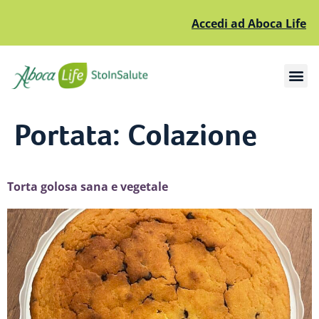
Accedi ad Aboca Life
Apri il sottomenù
Apri il sottomenù
Portata:
Colazione
Torta golosa sana e vegetale