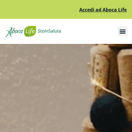
Accedi ad Aboca Life
Apri il sottomenù
Apri il sottomenù