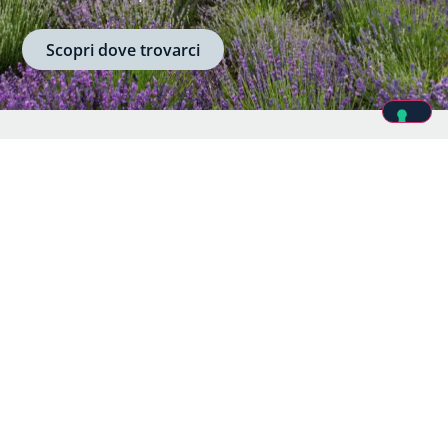
Scopri dove trovarci
SITEMAP
Home
Stomaco e intestino
La biochimica della gioia
Patologie e fastidi