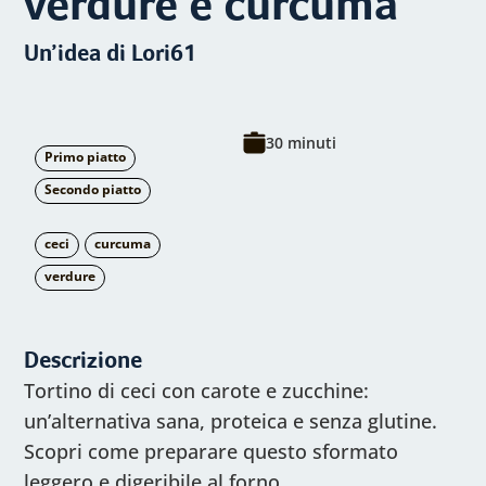
verdure e curcuma
Un’idea di Lori61
30 minuti
Primo piatto
Secondo piatto
ceci
curcuma
verdure
Descrizione
Tortino di ceci con carote e zucchine:
un’alternativa sana, proteica e senza glutine.
Scopri come preparare questo sformato
leggero e digeribile al forno.