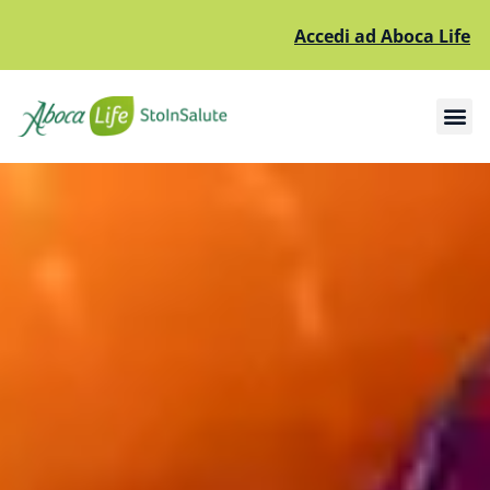
Accedi ad Aboca Life
Apri il sottomenù
Apri il sottomenù