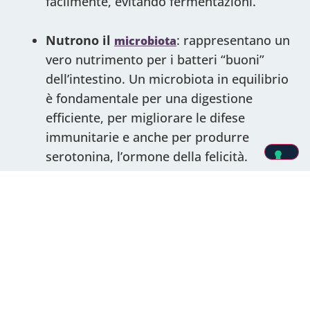
facilmente, evitando fermentazioni.
Nutrono il
: rappresentano un
microbiota
vero nutrimento per i batteri “buoni”
dell’intestino. Un microbiota in equilibrio
è fondamentale per una digestione
efficiente, per migliorare le difese
immunitarie e anche per produrre
serotonina, l’ormone della felicità.
L’azione benefica delle fibre non si limita solo
al tratto intestinale. Un apporto adeguato è
associato anche a
:
un maggiore senso di sazietà;
un assorbimento più efficace di vitamine,
minerali e antiossidanti;
una migliore gestione dei livelli di