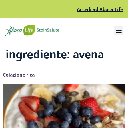
Accedi ad Aboca Life
Apri il sottomenù
Apri il sottomenù
ingrediente:
avena
Colazione rica