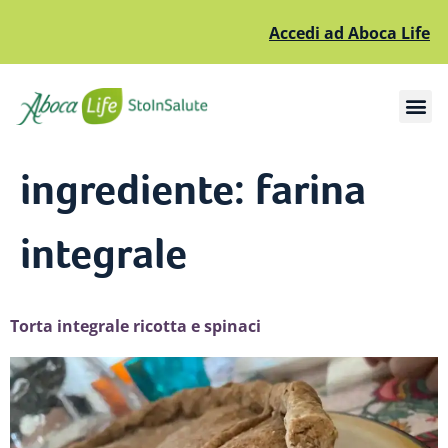
Accedi ad Aboca Life
Apri il sottomenù
Apri il sottomenù
ingrediente:
farina
integrale
Torta integrale ricotta e spinaci