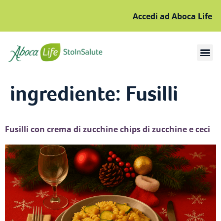
Accedi ad Aboca Life
Apri il sottomenù
Apri il sottomenù
ingrediente:
Fusilli
Fusilli con crema di zucchine chips di zucchine e ceci