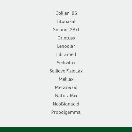
Colilen IBS
Fitonasal
Golamir 2Act
Grintuss
Lenodiar
Libramed
Sedivitax
Sollievo FisioLax
Melilax
Metarecod
NaturaMix
NeoBianacid
Propolgemma