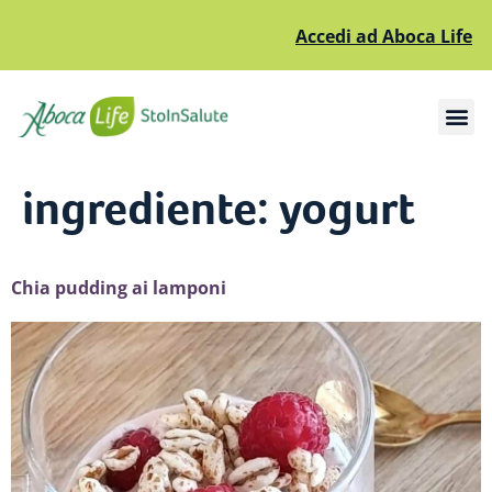
Accedi ad Aboca Life
Apri il sottomenù
Apri il sottomenù
ingrediente:
yogurt
Chia pudding ai lamponi