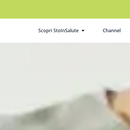
Scopri StoInSalute
Channel
Apri il sottomenù