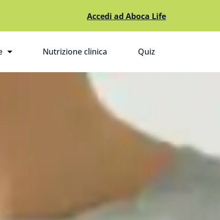
Accedi ad Aboca Life
e
Nutrizione clinica
Quiz
pri il sottomenù