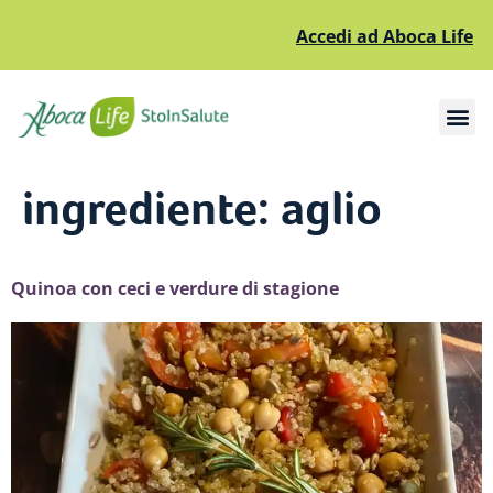
Accedi ad Aboca Life
Apri il sottomenù
Apri il sottomenù
ingrediente:
aglio
Quinoa con ceci e verdure di stagione