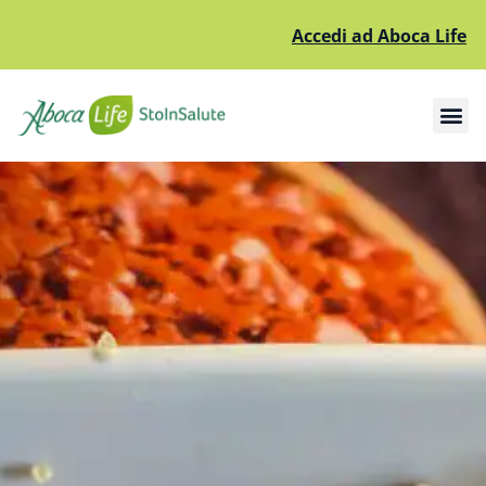
Accedi ad Aboca Life
Apri il sottomenù
Apri il sottomenù