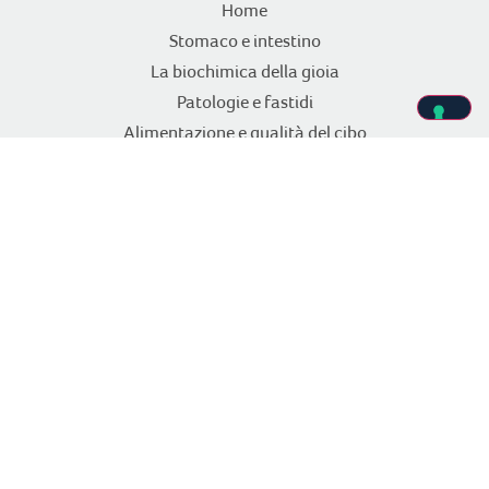
Home
Stomaco e intestino
La biochimica della gioia
Patologie e fastidi
Alimentazione e qualità del cibo
Dottor Pier Luigi Rossi
Dott.ssa Giada Freddoni
Dott.ssa Michela Chielli
Articoli
Nutrizione clinica
Inviaci la tua ricetta
Quiz
CORPORATE
Aboca