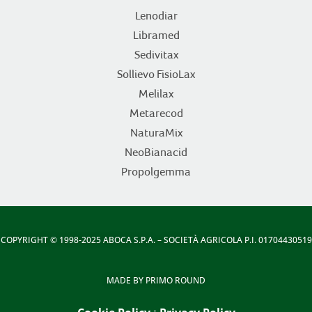
Lenodiar
Libramed
Sedivitax
Sollievo FisioLax
Melilax
Metarecod
NaturaMix
NeoBianacid
Propolgemma
COPYRIGHT
© 1998-2025 ABOCA S.P.A. – SOCIETÀ AGRICOLA P.I. 01704430519
MADE BY
PRIMO ROUND