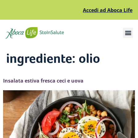
Accedi ad Aboca Life
Apri il sottomenù
Apri il sottomenù
ingrediente:
olio
Insalata estiva fresca ceci e uova