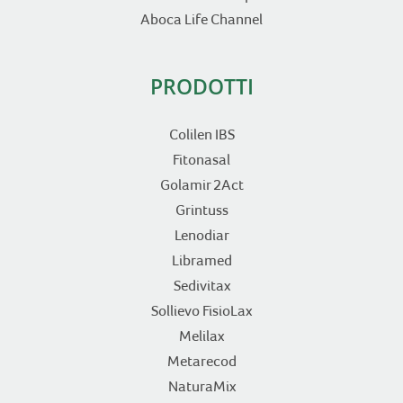
Aboca Life Channel
PRODOTTI
Colilen IBS
Fitonasal
Golamir 2Act
Grintuss
Lenodiar
Libramed
Sedivitax
Sollievo FisioLax
Melilax
Metarecod
NaturaMix