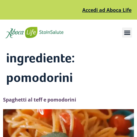
Accedi ad Aboca Life
Apri il sottomenù
Apri il sottomenù
ingrediente:
pomodorini
Spaghetti al teff e pomodorini