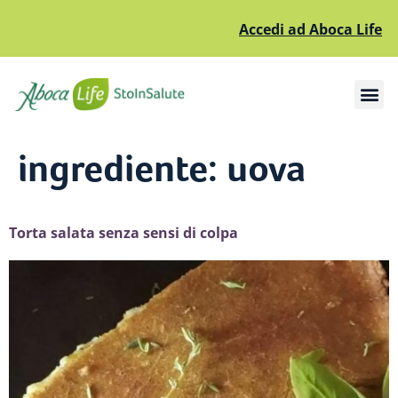
Accedi ad Aboca Life
Apri il sottomenù
Apri il sottomenù
ingrediente:
uova
Torta salata senza sensi di colpa