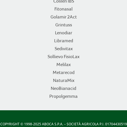
Colilen IBS
Fitonasal
Golamir 2Act
Grintuss
Lenodiar
Libramed
Sedivitax
Sollievo FisioLax
Melilax
Metarecod
NaturaMix
NeoBianacid
Propolgemma
COPYRIGHT
© 1998-2025 ABOCA S.P.A. – SOCIETÀ AGRICOLA P.I. 01704430519