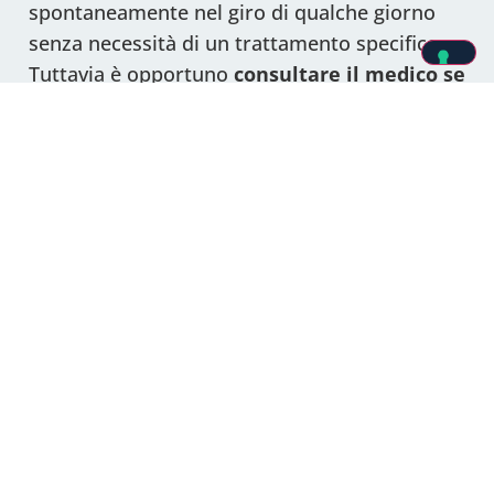
spontaneamente nel giro di qualche giorno
senza necessità di un trattamento specifico.
Tuttavia è opportuno
consultare il medico se
la diarrea è particolarmente forte
e se la
durata è superiore ai 2 giorni con dolore
addominale, febbre alta, vomito, tachicardia,
presenza di sangue nelle feci o segni evidenti
di disidratazione.
Quando poi la diarrea diventa ricorrente
oppure ha una durata superiore alle tre-
quattro settimane, è opportuno eseguire
indagini mediche approfondite per verificare
se siamo in presenza di
malattie
infiammatorie intestinali
, Sindrome
dell’intestino irritabile (
) o condizioni come
IBS